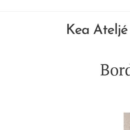
Kea Ateljé
Bor