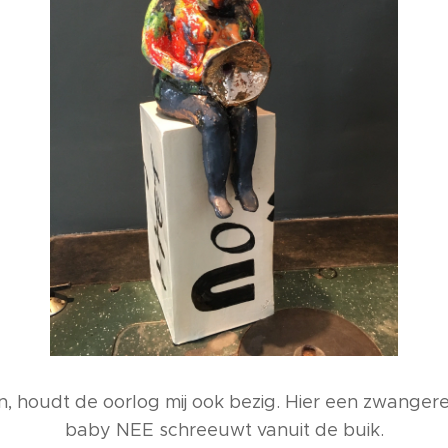
n, houdt de oorlog mij ook bezig. Hier een zwange
baby NEE schreeuwt vanuit de buik.